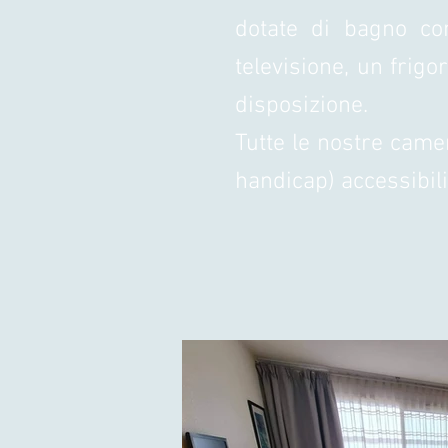
dotate di bagno
co
televisione, un frigo
disposizione.
Tutte le nostre cam
handicap) accessibili