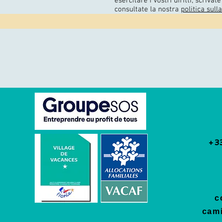
esercitare i vostri diritti, scriva
consultate la nostra
politica sull
+3
c
cam