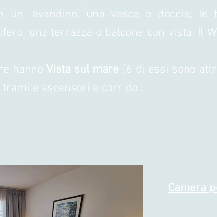
n un lavandino, una vasca o doccia, le to
rifero, una terrazza o balcone con vista.
Il W
ere hanno
Vista sul mare
(6 di essi sono attr
 tramite ascensori e corridoi.
Camera p