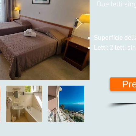
Due letti si
Superficie del
Letti: 2 letti si
Pre