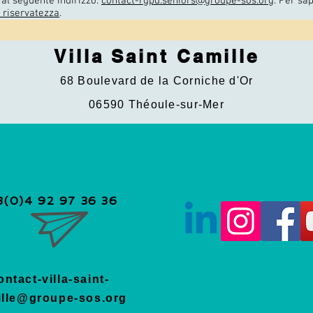
te al seguente indirizzo:
contact-rgpd.seniors@groupe-sos.org
. Per sap
a riservatezza
.
Villa Saint Camille
68 Boulevard de la Corniche d'Or
06590 Théoule-sur-Mer
3(0)4 92 97 36 36
ontact-villa-saint-
ille@groupe-sos.org