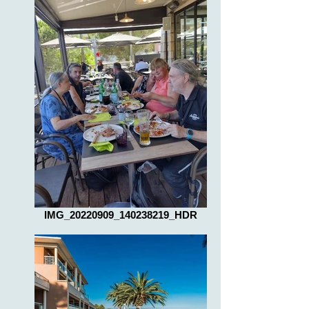
IMG_20220909_140238219_HDR