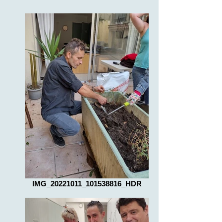
IMG_20221011_101538816_HDR